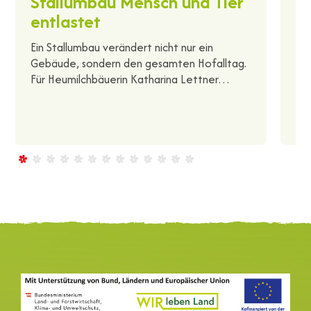
Stallumbau Mensch und Tier
Ma
entlastet
un
La
Ein Stallumbau verändert nicht nur ein
we
Gebäude, sondern den gesamten Hofalltag.
Für Heumilchbäuerin Katharina Lettner…