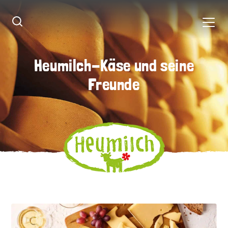
Heumilch-Käse und seine
Heumilch-Käse und seine
Freunde
Freunde