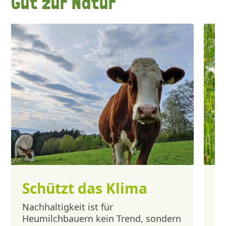
Gut zur Natur
Schützt das Klima
F
A
Nachhaltigkeit ist für
Heumilchbauern kein Trend, sondern
Tr