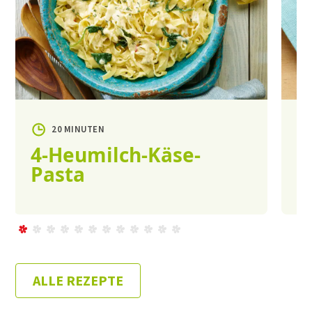
20 MINUTEN
4-Heumilch-Käse-
A
Pasta
ALLE REZEPTE