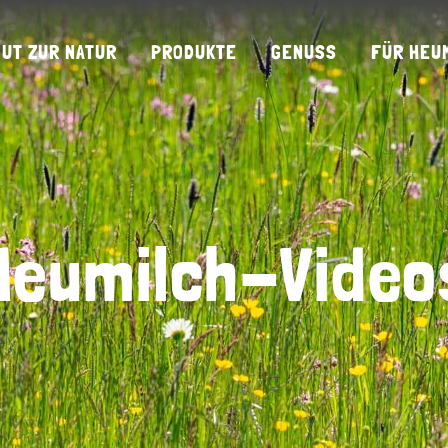
GUT ZUR NATUR
PRODUKTE
GENUSS
FÜR HEU
Heumilch-Video
Heumilch-Video