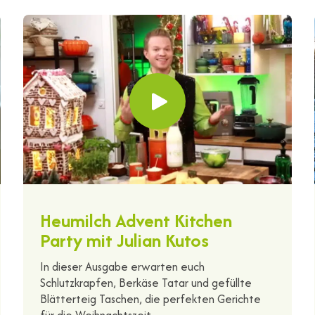
Heumilch Advent Kitchen
Party mit Julian Kutos
In dieser Ausgabe erwarten euch
Schlutzkrapfen, Berkäse Tatar und gefüllte
Blätterteig Taschen, die perfekten Gerichte
für die Weihnachtszeit.