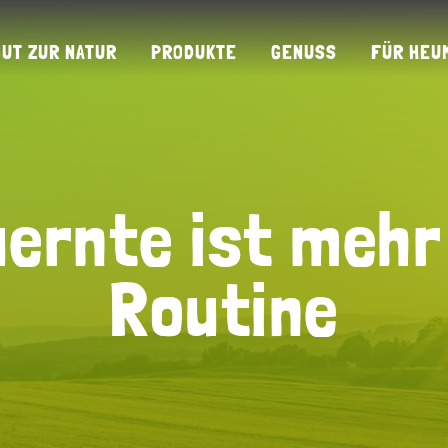
GUT ZUR NATUR
PRODUKTE
GENUSS
FÜR HEU
ernte ist mehr
ernte ist mehr
Routine
Routine