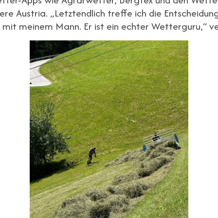
re Austria. „Letztendlich treffe ich die Entscheidu
it meinem Mann. Er ist ein echter Wetterguru,“ ver