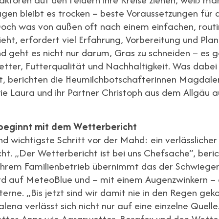
gen bleibt es trocken – beste Voraussetzungen für 
och was von außen oft nach einem einfachen, routi
ieht, erfordert viel Erfahrung, Vorbereitung und Pla
d geht es nicht nur darum, Gras zu schneiden – es 
etter, Futterqualität und Nachhaltigkeit. Was dabei
st, berichten die Heumilchbotschafterinnen Magdal
owie Laura und ihr Partner Christoph aus dem Allgäu 
beginnt mit dem Wetterbericht
nd wichtigste Schritt vor der Mahd: ein verlässlicher
ht. „Der Wetterbericht ist bei uns Chefsache“, beri
 ihrem Familienbetrieb übernimmt das der Schwieger
rd auf MeteoBlue und – mit einem Augenzwinkern –
terne. „Bis jetzt sind wir damit nie in den Regen ge
ena verlässt sich nicht nur auf eine einzelne Quelle.
tter-Apps wie Agrarwetter, Bergfex und den Wette