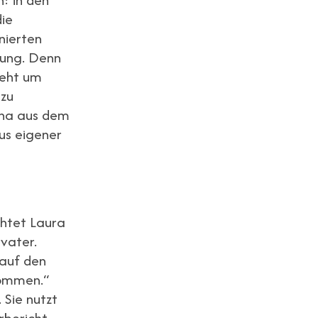
die
nierten
nung. Denn
geht um
 zu
ena aus dem
aus eigener
chtet Laura
vater.
 auf den
kommen.“
 Sie nutzt
rbericht