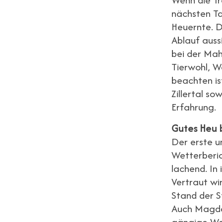
nächsten Ta
Heuernte. D
Ablauf auss
bei der Mah
Tierwohl, W
beachten i
Zillertal s
Erfahrung.
Gutes Heu 
Der erste u
Wetterberic
lachend. In
Vertraut wi
Stand der S
Auch Magdal
gängige We