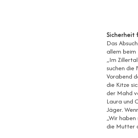
Sicherheit 
Das Absuche
allem beim 
„Im Zillert
suchen die
Vorabend d
die Kitze s
der Mahd vo
Laura und C
Jäger. Wenn
„Wir haben 
die Mutter 