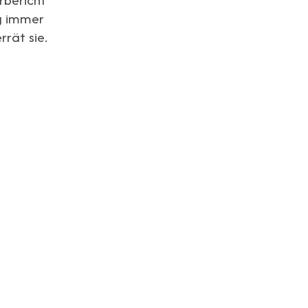
ng immer
rät sie.