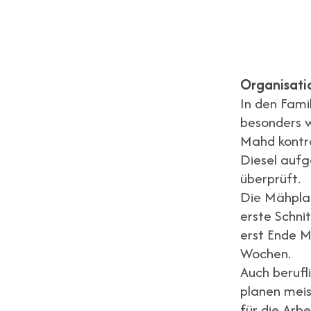
Organisati
In den Fami
besonders 
Mahd kontro
Diesel aufg
überprüft.
Die Mähplan
erste Schni
erst Ende M
Wochen.
Auch berufli
planen meis
für die Arb