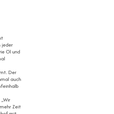
nt
 jeder
ie Öl und
mal
mmt. Der
chmal auch
nfeinhalb
 „Wir
 mehr Zeit
nhof mit