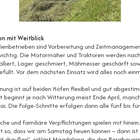
on mit Weitblick
lienbetrieben sind Vorbereitung und Zeitmanageme
wichtig. Die Motormäher und Traktoren werden nach
lliert, Lager geschmiert, Mähmesser geschärft sow
efüllt. Vor dem nächsten Einsatz wird alles noch ein
ung ist auf beiden Höfen flexibel und gut abgesti
tt beginnt je nach Witterung meist Ende April, man
ai. Die Folge-Schnitte erfolgen dann alle fünf bis fü
che und familiäre Verpflichtungen spielen mit hinein.
t so, dass wir am Samstag heuen können – dann ist
eit draußen“, erklärt Magdalena, die den Bergbauer