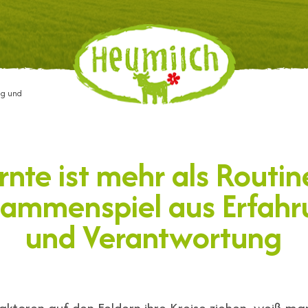
ng und
nte ist mehr als Routin
ammenspiel aus Erfah
und Verantwortung
aktoren auf den Feldern ihre Kreise ziehen, weiß man