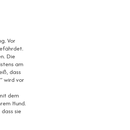
ng. Vor
gefährdet.
n. Die
istens am
iß, dass
“ wird vor
 mit dem
ihrem Hund.
 dass sie