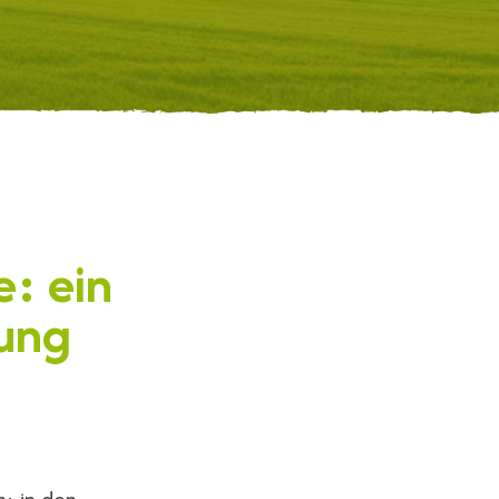
e: ein
rung
: in den