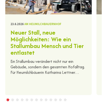
23.6.2026
AM HEUMILCHBAUERNHOF
11.
Neuer Stall, neue
H
Möglichkeiten: Wie ein
B
Stallumbau Mensch und Tier
Ma
entlastet
un
La
Ein Stallumbau verändert nicht nur ein
we
Gebäude, sondern den gesamten Hofalltag.
Für Heumilchbäuerin Katharina Lettner…