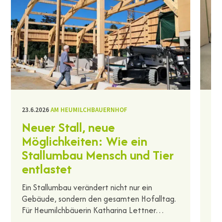
23.6.2026
AM HEUMILCHBAUERNHOF
11.
Neuer Stall, neue
H
Möglichkeiten: Wie ein
B
Stallumbau Mensch und Tier
Ma
entlastet
un
La
Ein Stallumbau verändert nicht nur ein
we
Gebäude, sondern den gesamten Hofalltag.
Für Heumilchbäuerin Katharina Lettner…