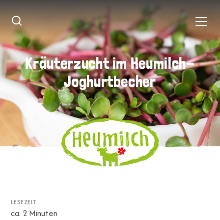
Kräuterzucht im Heumilch-
Kräuterzucht im Heumilch-
Joghurtbecher
Joghurtbecher
LESEZEIT
ca. 2 Minuten