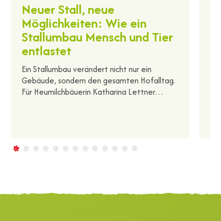
Neuer Stall, neue
H
Möglichkeiten: Wie ein
B
Stallumbau Mensch und Tier
Ma
entlastet
un
La
Ein Stallumbau verändert nicht nur ein
we
Gebäude, sondern den gesamten Hofalltag.
Für Heumilchbäuerin Katharina Lettner…