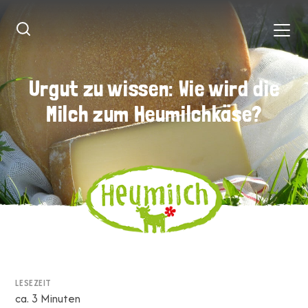
Urgut zu wissen: Wie wird die
Urgut zu wissen: Wie wird die
Milch zum Heumilchkäse?
Milch zum Heumilchkäse?
LESEZEIT
ca. 3 Minuten