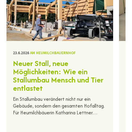
23.6.2026
AM HEUMILCHBAUERNHOF
11.
Neuer Stall, neue
H
Möglichkeiten: Wie ein
B
Stallumbau Mensch und Tier
Ma
entlastet
un
La
Ein Stallumbau verändert nicht nur ein
we
Gebäude, sondern den gesamten Hofalltag.
Für Heumilchbäuerin Katharina Lettner…