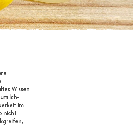
ere
e
ltes Wissen
eumilch-
berkeit im
o nicht
ckgreifen,