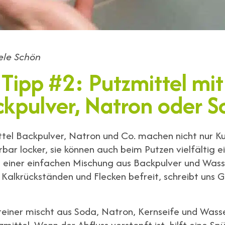
ele Schön
Tipp #2: Putzmittel mit
kpulver, Natron oder 
ttel Backpulver, Natron und Co. machen nicht nur K
bar locker, sie können auch beim Putzen vielfältig e
 einer einfachen Mischung aus Backpulver und Wass
Kalkrückständen und Flecken befreit, schreibt uns G
einer mischt aus Soda, Natron, Kernseife und Wasse
mittel. Wenn der Abfluss verstopft ist, hilft eine Sp