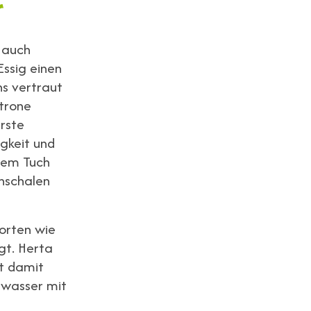
r
t auch
Essig einen
ns vertraut
itrone
rste
igkeit und
inem Tuch
enschalen
Sorten wie
gt. Herta
zt damit
swasser mit