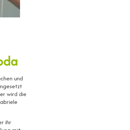
Soda
uchen und
ingesetzt
er wird die
abriele
r ihr
ülung mit