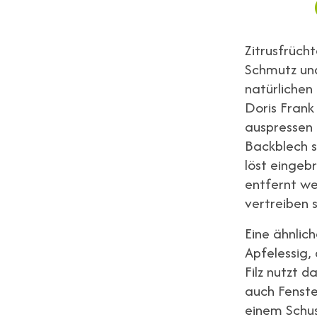
Zitrusfrüch
Schmutz und
natürlichen
Doris Frank
auspressen 
Backblech s
löst eingeb
entfernt we
vertreiben 
Eine ähnlic
Apfelessig,
Filz nutzt 
auch Fenste
einem Schus