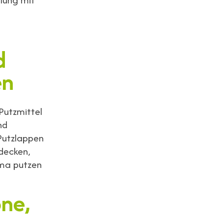
d
en
Putzmittel
nd
Putzlappen
hdecken,
ima putzen
one,