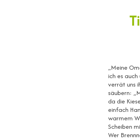
T
„Meine Oma 
ich es auc
verrät uns 
säubern: „M
da die Kies
einfach Han
warmem Wass
Scheiben mi
Wer Brennne