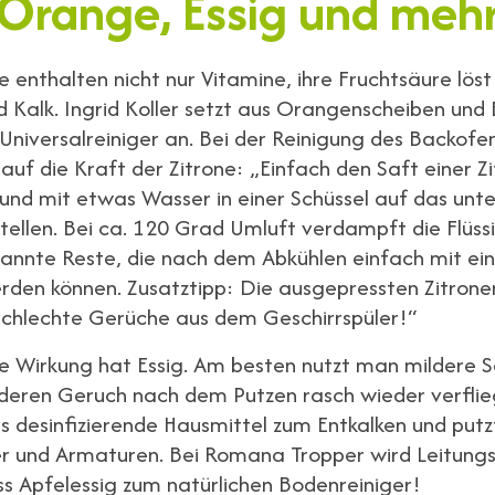
Orange, Essig und meh
te enthalten nicht nur Vitamine, ihre Fruchtsäure lös
 Kalk. Ingrid Koller setzt aus Orangenscheiben und 
 Universalreiniger an. Bei der Reinigung des Backofe
 auf die Kraft der Zitrone: „Einfach den Saft einer Z
und mit etwas Wasser in einer Schüssel auf das unte
tellen. Bei ca. 120 Grad Umluft verdampft die Flüss
rannte Reste, die nach dem Abkühlen einfach mit e
rden können. Zusatztipp: Die ausgepressten Zitron
schlechte Gerüche aus dem Geschirrspüler!“
he Wirkung hat Essig. Am besten nutzt man mildere 
 deren Geruch nach dem Putzen rasch wieder verflie
das desinfizierende Hausmittel zum Entkalken und put
r und Armaturen. Bei Romana Tropper wird Leitung
s Apfelessig zum natürlichen Bodenreiniger!