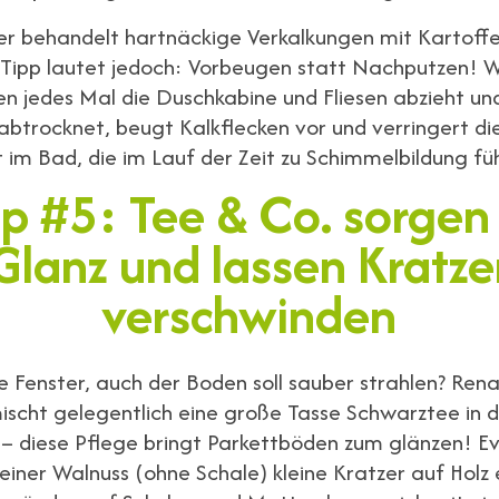
er behandelt hartnäckige Verkalkungen mit Kartoffel
 Tipp lautet jedoch: Vorbeugen statt Nachputzen! 
 jedes Mal die Duschkabine und Fliesen abzieht un
btrocknet, beugt Kalkflecken vor und verringert di
t im Bad, die im Lauf der Zeit zu Schimmelbildung fü
pp #5: Tee & Co. sorgen 
Glanz und lassen Kratze
verschwinden
ie Fenster, auch der Boden soll sauber strahlen? Ren
scht gelegentlich eine große Tasse Schwarztee in 
– diese Pflege bringt Parkettböden zum glänzen! E
 einer Walnuss (ohne Schale) kleine Kratzer auf Holz