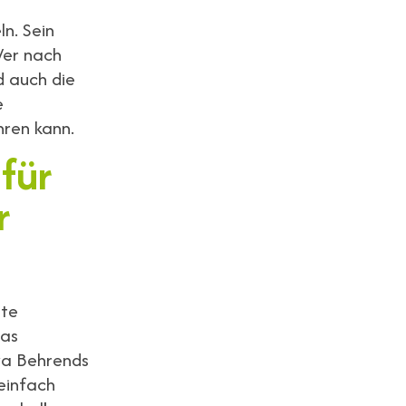
n. Sein
Wer nach
d auch die
e
hren kann.
für
r
ate
das
va Behrends
 einfach