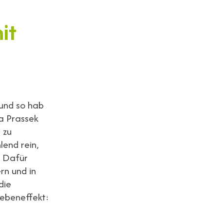
it
und so hab
a Prassek
 zu
lend rein,
. Dafür
rn und in
die
Nebeneffekt: