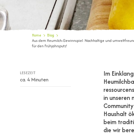
Home
Blog
Aus dem Heumilch-Gewinnspiel: Nachhaltige und umweltfreund
für den Frühjahrsputz!
Im Einklang
LESEZEIT
ca. 4 Minuten
Heumilchbau
ressourcens
in unseren 
Community h
Haushalt ök
beim tradit
die wir ber