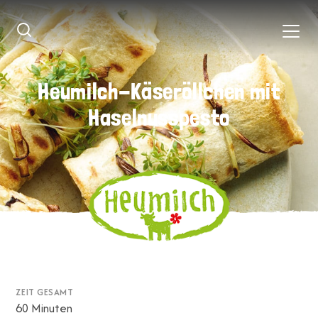
Heumilch-Käseröllchen mit
Heumilch-Käseröllchen mit
Haselnusspesto
Haselnusspesto
ZEIT GESAMT
60 Minuten