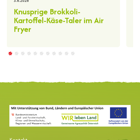
30.
3.6.2026
K
Knusprige Brokkoli-
A
Kartoffel-Käse-Taler im Air
Fryer