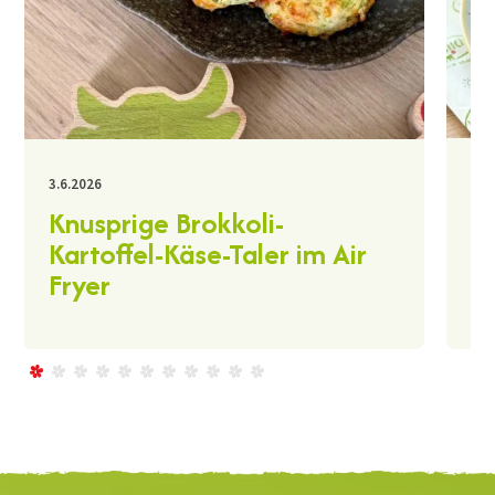
30.
3.6.2026
K
Knusprige Brokkoli-
A
Kartoffel-Käse-Taler im Air
Fryer