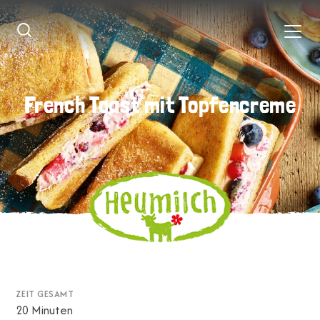
French Toast mit Topfencreme
French Toast mit Topfencreme
ZEIT GESAMT
20 Minuten