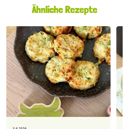
Ähnliche Rezepte
30.
3.6.2026