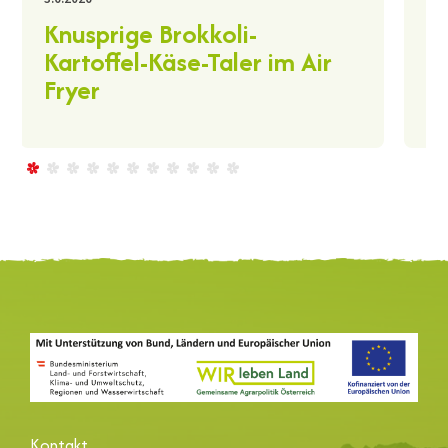
K
Knusprige Brokkoli-
A
Kartoffel-Käse-Taler im Air
Fryer
Kontakt