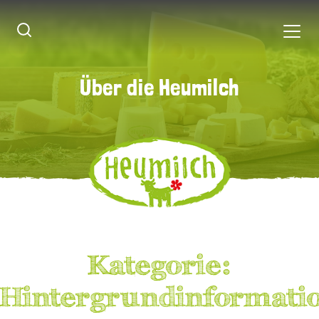
Über die Heumilch
Über die Heumilch
Kategorie:
Hintergrundinformati