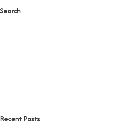
Search
Suchen
nach:
Recent Posts