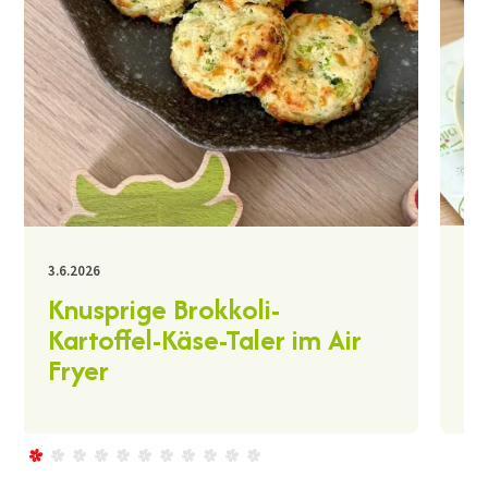
30.
3.6.2026
K
Knusprige Brokkoli-
A
Kartoffel-Käse-Taler im Air
Fryer