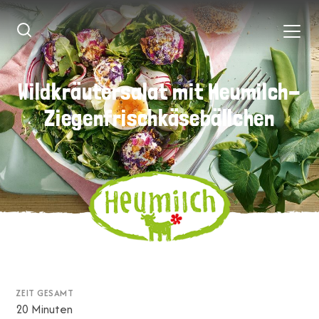
Wildkräutersalat mit Heumilch-
Wildkräutersalat mit Heumilch-
Ziegenfrischkäsebällchen
Ziegenfrischkäsebällchen
ZEIT GESAMT
20 Minuten