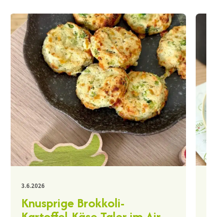
30.
3.6.2026
K
Knusprige Brokkoli-
A
Kartoffel-Käse-Taler im Air