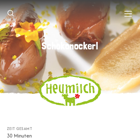
Schokonockerl
Schokonockerl
ZEIT GESAMT
30 Minuten