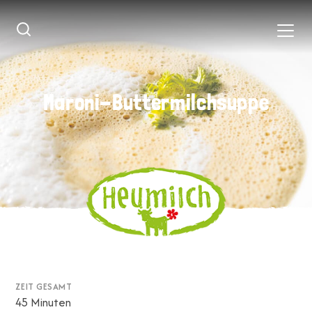
Maroni-Buttermilchsuppe
Maroni-Buttermilchsuppe
ZEIT GESAMT
45 Minuten