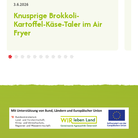
30.
3.6.2026
K
Knusprige Brokkoli-
A
Kartoffel-Käse-Taler im Air
Fryer