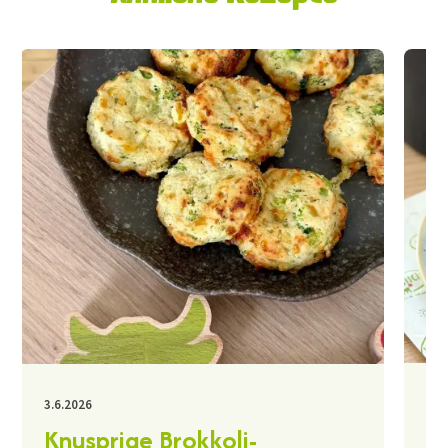
30.
3.6.2026
K
Knusprige Brokkoli-