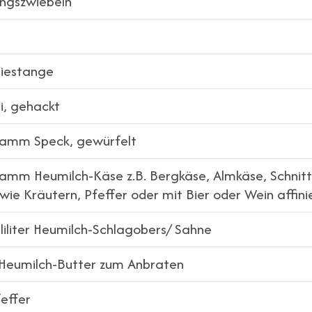
ingszwiebeln
l
riestange
i, gehackt
amm Speck, gewürfelt
mm Heumilch-Käse z.B. Bergkäse, Almkäse, Schnitt
wie Kräutern, Pfeffer oder mit Bier oder Wein affini
liliter Heumilch-Schlagobers/ Sahne
Heumilch-Butter zum Anbraten
feffer