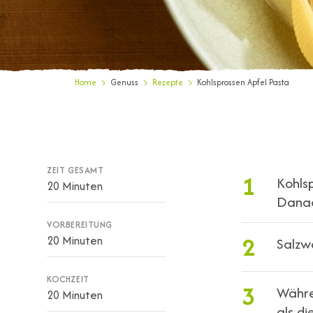
Home
Genuss
Rezepte
Kohlsprossen Apfel Pasta
ZEIT GESAMT
1
Kohlsp
20 Minuten
Danac
VORBEREITUNG
2
20 Minuten
Salzw
KOCHZEIT
3
Währe
20 Minuten
als di