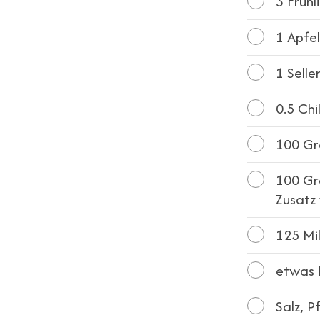
3
Frühl
1
Apfe
1
Selle
0.5
Chil
100
Gr
100
Gra
Zusatz 
125
Mil
etwas 
Salz, P