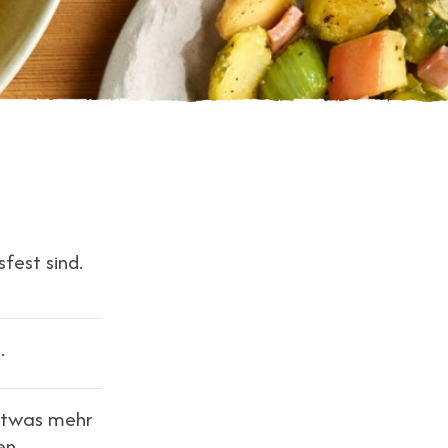
sfest sind.
.
 etwas mehr
en.