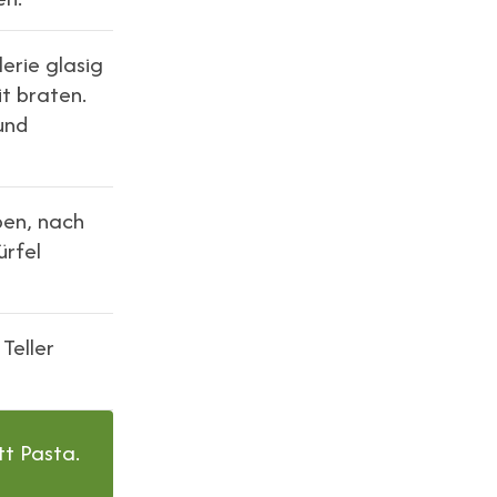
lerie glasig
t braten.
und
ben, nach
ürfel
Teller
tt Pasta.