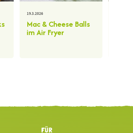
19.3.2026
24.2.2026
ks
Mac & Cheese Balls
Khac
im Air Fryer
(geo
Käse
FÜR