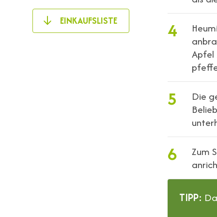
EINKAUFSLISTE
4
Heumil
anbra
Apfel
pfeffe
5
Die g
Belie
unter
6
Zum S
anric
TIPP:
Das