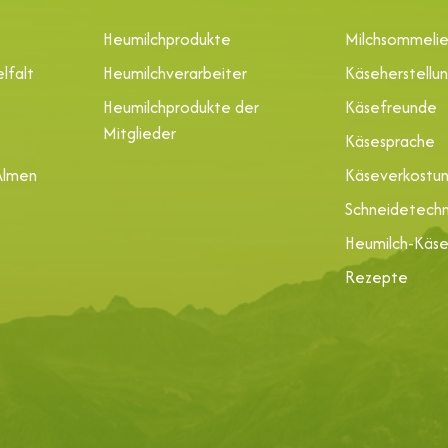
Heumilchprodukte
Milchsommelie
lfalt
Heumilchverarbeiter
Käseherstellu
Heumilchprodukte der
Käsefreunde
Mitglieder
Käsesprache
Almen
Käseverkostu
Schneidetechn
Heumilch-Käs
Rezepte