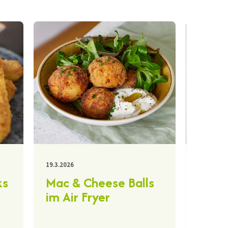
19.3.2026
24.2.2026
ks
Mac & Cheese Balls
Khac
im Air Fryer
(geo
Käse