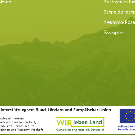
Almen
Käseverkostu
Schneidetechn
Heumilch-Käs
Rezepte