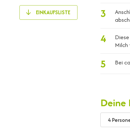
3
Ansch
EINKAUFSLISTE
absch
4
Diese
Milch 
5
Bei c
Deine 
4 Person