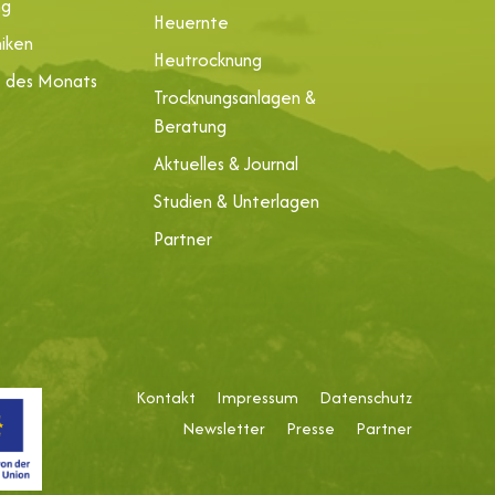
ng
Heuernte
iken
Heutrocknung
e des Monats
Trocknungsanlagen &
Beratung
Aktuelles & Journal
Studien & Unterlagen
Partner
Kontakt
Impressum
Datenschutz
Newsletter
Presse
Partner