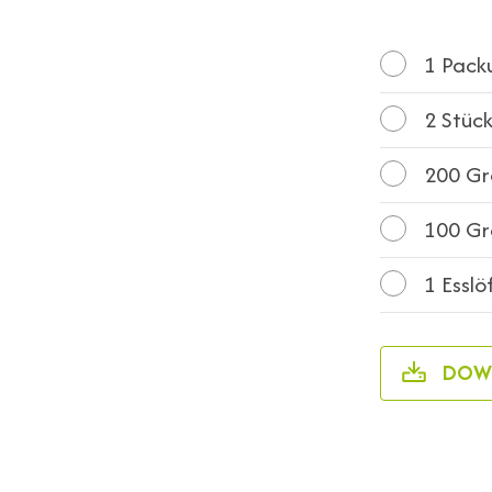
1
Packu
2
Stück
200
Gr
100
Gra
1
Esslö
DOW