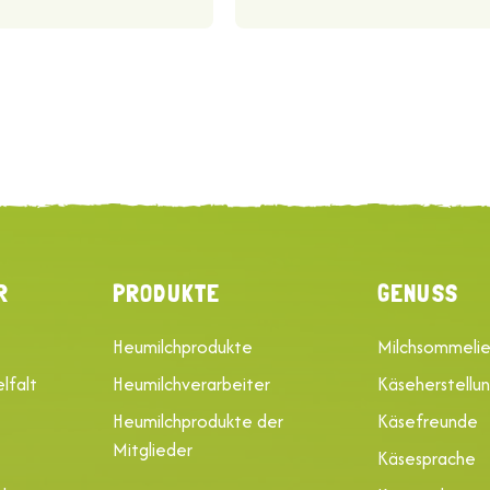
R
PRODUKTE
GENUSS
Heumilchprodukte
Milchsommelie
lfalt
Heumilchverarbeiter
Käseherstellu
Heumilchprodukte der
Käsefreunde
Mitglieder
Käsesprache