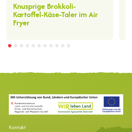
K
Knusprige Brokkoli-
A
Kartoffel-Käse-Taler im Air
Fryer
Kontakt