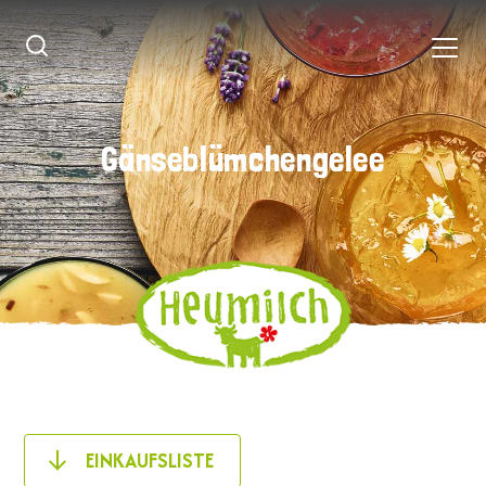
Gänseblümchengelee
Gänseblümchengelee
EINKAUFSLISTE