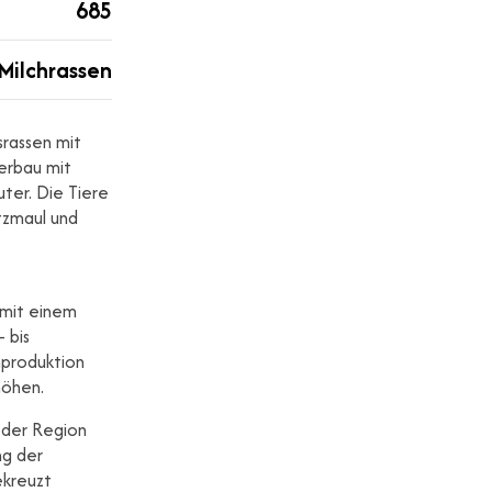
685
Milchrassen
srassen mit
perbau mit
uter. Die Tiere
tzmaul und
 mit einem
 bis
hproduktion
höhen.
n der Region
ng der
ekreuzt