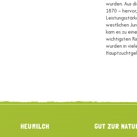
wurden. Aus d
1870 – hervor,
Leistungsstär
westlichen Jur
kam es zu eine
wichtigsten Ri
wurden in viel
Hauptzuchtgeb
HEUMILCH
GUT ZUR NATU