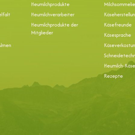
Heumilchprodukte
Milchsommelie
lfalt
Heumilchverarbeiter
Käseherstellu
Heumilchprodukte der
Käsefreunde
Mitglieder
Käsesprache
Almen
Käseverkostu
Schneidetechn
Heumilch-Käs
Rezepte