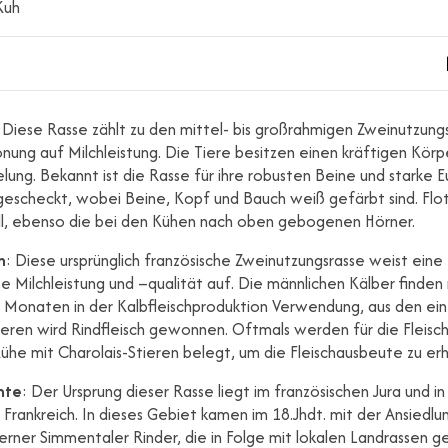
Kuh
: Diese Rasse zählt zu den mittel- bis großrahmigen Zweinutzung
nung auf Milchleistung. Die Tiere besitzen einen kräftigen Kör
ung. Bekannt ist die Rasse für ihre robusten Beine und starke E
 gescheckt, wobei Beine, Kopf und Bauch weiß gefärbt sind. Flo
ell, ebenso die bei den Kühen nach oben gebogenen Hörner.
n
: Diese ursprünglich französische Zweinutzungsrasse weist eine
 Milchleistung und –qualität auf. Die männlichen Kälber finden
3 Monaten in der Kalbfleischproduktion Verwendung, aus den ein-
ieren wird Rindfleisch gewonnen. Oftmals werden für die Fleisc
ühe mit Charolais-Stieren belegt, um die Fleischausbeute zu er
hte
: Der Ursprung dieser Rasse liegt im französischen Jura und i
 Frankreich. In dieses Gebiet kamen im 18.Jhdt. mit der Ansiedlu
rner Simmentaler Rinder, die in Folge mit lokalen Landrassen g