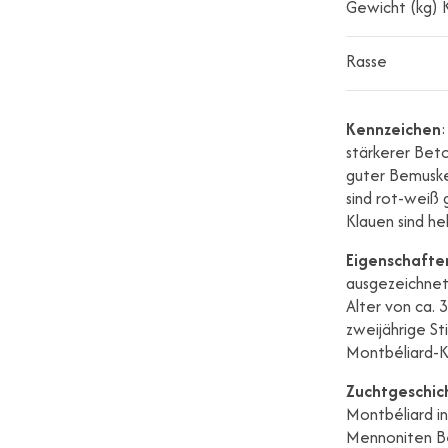
Gewicht (kg) 
Rasse
Kennzeichen
stärkerer Beto
guter Bemuskel
sind rot-weiß
Klauen sind h
Eigenschafte
ausgezeichnete
Alter von ca. 
zweijährige St
Montbéliard-K
Zuchtgeschic
Montbéliard in
Mennoniten Be