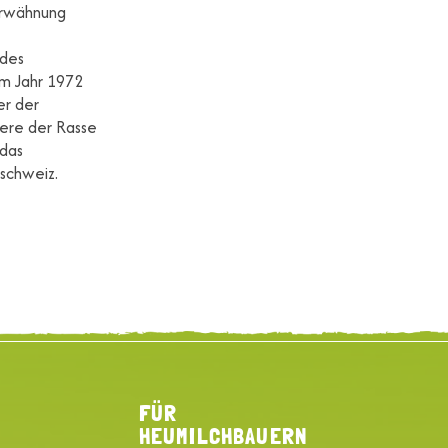
Erwähnung
 des
im Jahr 1972
er der
iere der Rasse
 das
schweiz.
FÜR
HEUMILCHBAUERN