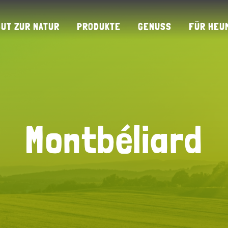
GUT ZUR NATUR
PRODUKTE
GENUSS
FÜR HEU
Montbéliard
Montbéliard