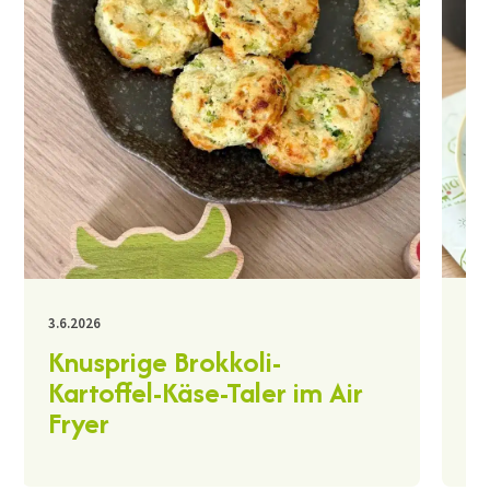
30.
3.6.2026
K
Knusprige Brokkoli-
A
Kartoffel-Käse-Taler im Air
Fryer