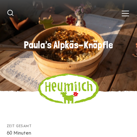
Paula’s Alpkäs-Knöpfle
Paula’s Alpkäs-Knöpfle
ZEIT GESAMT
60 Minuten