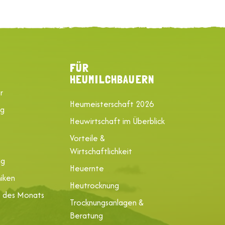
FÜR
HEUMILCHBAUERN
r
Heumeisterschaft 2026
ng
Heuwirtschaft im Überblick
Vorteile &
Wirtschaftlichkeit
ng
Heuernte
iken
Heutrocknung
e des Monats
Trocknungsanlagen &
Beratung