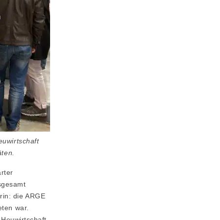
euwirtschaft
äten.
rter
nsgesamt
rin: die ARGE
eten war.
 Heuwirtschaft