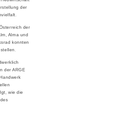
rstellung der
ielfalt.
Österreich der
Alm, Alma und
ksrad konnten
stellen.
dwerklich
rin der ARGE
s Handwerk
ellen
gt, wie die
 des