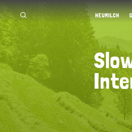
HEUMILCH
Slow
Slow
Inte
Inte