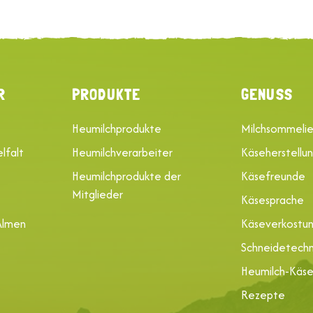
R
PRODUKTE
GENUSS
Heumilchprodukte
Milchsommelie
lfalt
Heumilchverarbeiter
Käseherstellu
Heumilchprodukte der
Käsefreunde
Mitglieder
Käsesprache
Almen
Käseverkostu
Schneidetechn
Heumilch-Käs
Rezepte