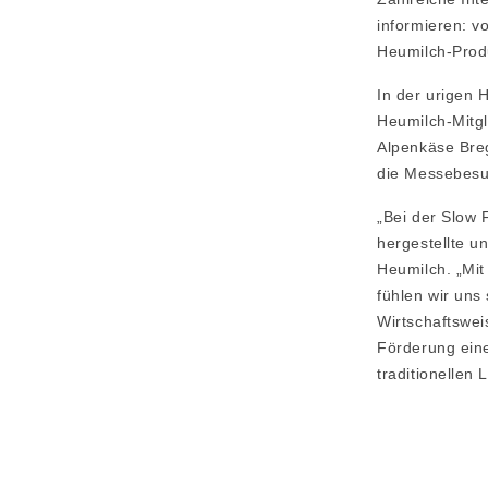
informieren: v
Heumilch-Produ
In der urigen 
Heumilch-Mitg
Alpenkäse Bre
die Messebesuc
„Bei der Slow 
hergestellte u
Heumilch. „Mit
fühlen wir uns 
Wirtschaftswei
Förderung eine
traditionellen