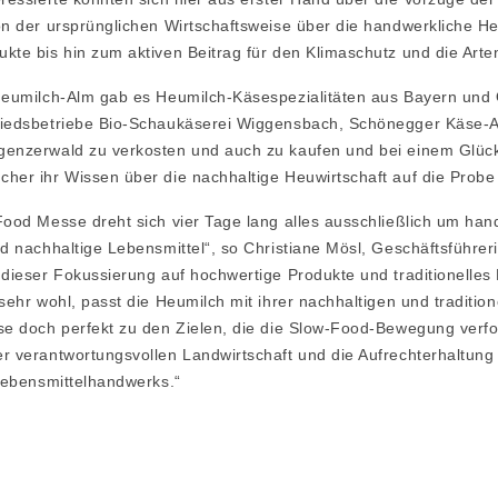
on der ursprünglichen Wirtschaftsweise über die handwerkliche He
kte bis hin zum aktiven Beitrag für den Klimaschutz und die Artenv
Heumilch-Alm gab es Heumilch-Käsespezialitäten aus Bayern und 
liedsbetriebe Bio-Schaukäserei Wiggensbach, Schönegger Käse-
genzerwald zu verkosten und auch zu kaufen und bei einem Glüc
her ihr Wissen über die nachhaltige Heuwirtschaft auf die Probe 
Food Messe dreht sich vier Tage lang alles ausschließlich um han
nd nachhaltige Lebensmittel“, so Christiane Mösl, Geschäftsführe
 dieser Fokussierung auf hochwertige Produkte und traditionelle
sehr wohl, passt die Heumilch mit ihrer nachhaltigen und tradition
se doch perfekt zu den Zielen, die die Slow-Food-Bewegung verfol
r verantwortungsvollen Landwirtschaft und die Aufrechterhaltung
 Lebensmittelhandwerks.“