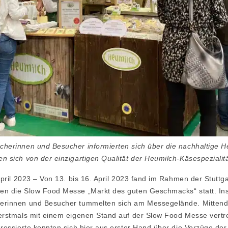
herinnen und Besucher informierten sich über die nachhaltige H
n sich von der einzigartigen Qualität der Heumilch-Käsespezialit
 April 2023 – Von 13. bis 16. April 2023 fand im Rahmen der Stuttga
en die Slow Food Messe „Markt des guten Geschmacks“ statt. I
erinnen und Besucher tummelten sich am Messegelände. Mittend
erstmals mit einem eigenen Stand auf der Slow Food Messe vertr
eressierte konnten sich hier aus erster Hand über die Vorzüge der