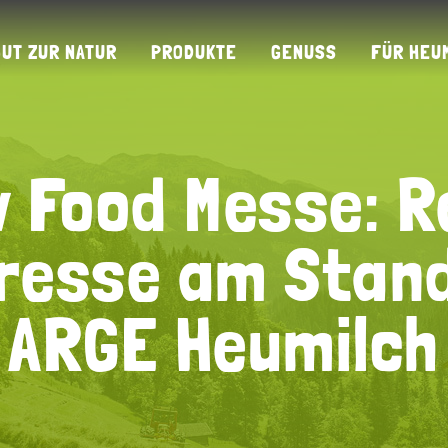
GUT ZUR NATUR
PRODUKTE
GENUSS
FÜR HEU
 Food Messe: 
 Food Messe: 
resse am Stan
resse am Stan
ARGE Heumilch
ARGE Heumilch