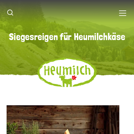
Siegesreigen für Heumilchkäse
Siegesreigen für Heumilchkäse