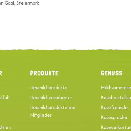
r, Gaal, Steiermark
R
PRODUKTE
GENUSS
Heumilchprodukte
Milchsommelie
lfalt
Heumilchverarbeiter
Käseherstellu
Heumilchprodukte der
Käsefreunde
Mitglieder
Käsesprache
Almen
Käseverkostu