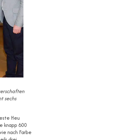
terschaften
t sechs
beste Heu
te knapp 600
wie nach Farbe
ils drei