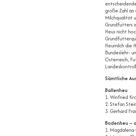
entscheidende
große Zahl an 
Milchqualität 
Grundfutters i
Heus nicht ho
Grundfutterqua
Heumilch die 
Bundeslehr- u
Österreich, Fu
Landeskontrol
Sämtliche Au
Ballenheu
1. Winfried Kr
2. Stefan Stei
3. Gerhard Fra
Bodenheu – o
1. Magdalena G