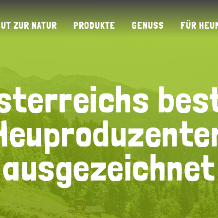
GUT ZUR NATUR
PRODUKTE
GENUSS
FÜR HEU
sterreichs bes
sterreichs bes
Heuproduzente
Heuproduzente
ausgezeichnet
ausgezeichnet