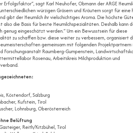
r Erfolgsfaktor“, sagt Karl Neuhofer, Obmann der ARGE Heumilc
unterschiedlichen würzigen Gräsern und Kräutern sorgt für eine
und gibt der Heumilch ihr vielschichtiges Aroma. Die höchste Güt
st also die Basis für beste Heumilchspezialitäten. Deshalb kann 
ch genug eingeschätzt werden.“ Um ein Bewusstsein für diese
lität zu schaffen bzw. diese weiter zu verbessern, organisiert 
Heumeisterschaften gemeinsam mit folgenden Projektpartnern
nd Forschungsanstalt Raumberg-Gumpenstein, Landwirtschafts
ttermittellabor Rosenau, Arbeitskreis Milchproduktion und
lverband.
sgezeichneten:
ois, Köstendorf, Salzburg
nbacher, Kufstein, Tirol
uscher, Lohnsburg, Oberösterreich
hne Belüftung
asteiger, Reith/Kitzbühel, Tirol