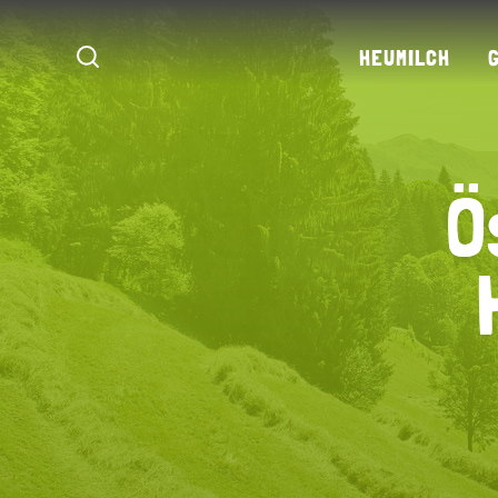
HEUMILCH
Ö
Ö