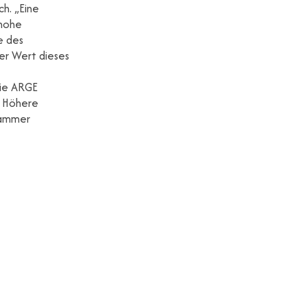
h. „Eine
 hohe
e des
der Wert dieses
die ARGE
: Höhere
kammer