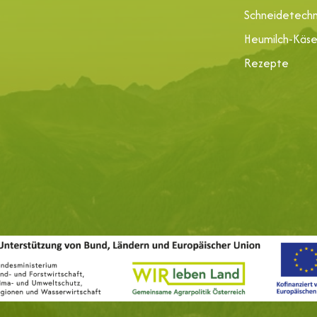
Schneidetechn
Heumilch-Käs
Rezepte