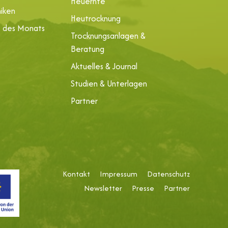
Heuernte
iken
Heutrocknung
e des Monats
Trocknungsanlagen &
Beratung
Aktuelles & Journal
Studien & Unterlagen
Partner
Kontakt
Impressum
Datenschutz
Newsletter
Presse
Partner