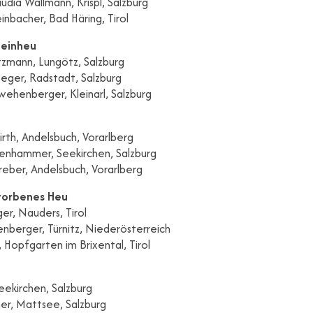
audia Wallmann, Krispl, Salzburg
einbacher, Bad Häring, Tirol
teinheu
tzmann, Lungötz, Salzburg
teger, Radstadt, Salzburg
wehenberger, Kleinarl, Salzburg
irth, Andelsbuch, Vorarlberg
senhammer, Seekirchen, Salzburg
reber, Andelsbuch, Vorarlberg
worbenes Heu
ger, Nauders, Tirol
enberger, Türnitz, Niederösterreich
, Hopfgarten im Brixental, Tirol
Seekirchen, Salzburg
er, Mattsee, Salzburg