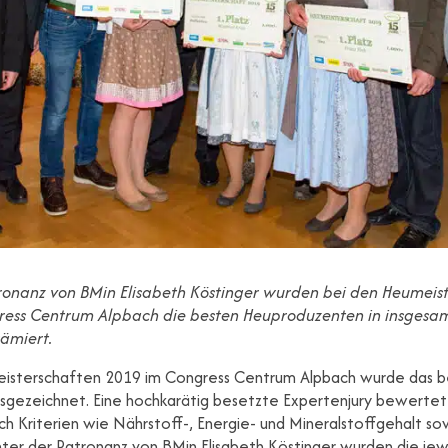
ronanz von BMin Elisabeth Köstinger wurden bei den Heumeis
ress Centrum Alpbach die besten Heuproduzenten in insgesam
ämiert.
isterschaften 2019 im Congress Centrum Alpbach wurde das 
usgezeichnet. Eine hochkarätig besetzte Expertenjury bewerte
h Kriterien wie Nährstoff-, Energie- und Mineralstoffgehalt so
ter der Patronanz von BMin Elisabeth Köstinger wurden die jewe