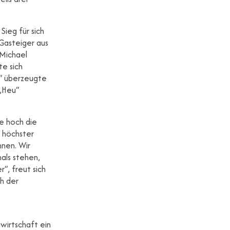
Sieg für sich
Gasteiger aus
 Michael
te sich
u“ überzeugte
 „Heu“
e hoch die
n höchster
nnen. Wir
als stehen,
“, freut sich
ch der
wirtschaft ein