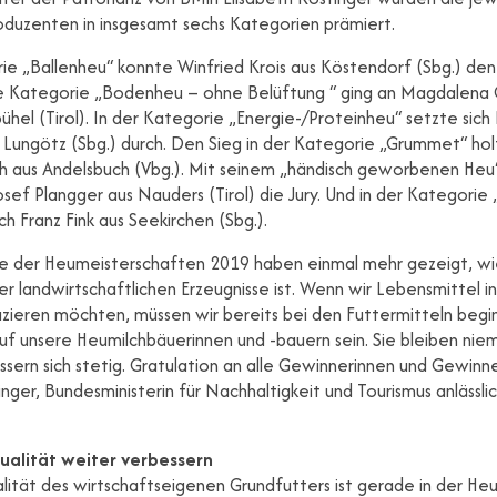
duzenten in insgesamt sechs Kategorien prämiert.
ie „Ballenheu“ konnte Winfried Krois aus Köstendorf (Sbg.) den 
e Kategorie „Bodenheu – ohne Belüftung “ ging an Magdalena 
bühel (Tirol). In der Kategorie „Energie-/Proteinheu“ setzte sich
Lungötz (Sbg.) durch. Den Sieg in der Kategorie „Grummet“ hol
th aus Andelsbuch (Vbg.). Mit seinem „händisch geworbenen He
sef Plangger aus Nauders (Tirol) die Jury. Und in der Kategorie
h Franz Fink aus Seekirchen (Sbg.).
se der Heumeisterschaften 2019 haben einmal mehr gezeigt, wi
er landwirtschaftlichen Erzeugnisse ist. Wenn wir Lebensmittel i
zieren möchten, müssen wir bereits bei den Futtermitteln begi
uf unsere Heumilchbäuerinnen und -bauern sein. Sie bleiben niem
sern sich stetig. Gratulation an alle Gewinnerinnen und Gewinner
inger, Bundesministerin für Nachhaltigkeit und Tourismus anlässli
ualität weiter verbessern
ität des wirtschaftseigenen Grundfutters ist gerade in der Heu