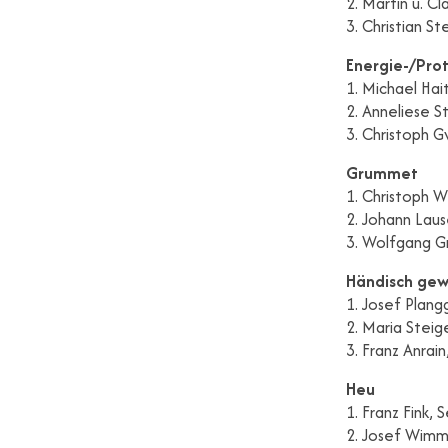
2. Martin u. Cl
3. Christian St
Energie-/Pro
1. Michael Hai
2. Anneliese S
3. Christoph G
Grummet
1. Christoph W
2. Johann Lau
3. Wolfgang G
Händisch ge
1. Josef Plang
2. Maria Steig
3. Franz Anrain
Heu
1. Franz Fink, 
2. Josef Wimm