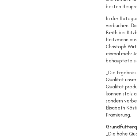
besten Heupro
In der Kategor
verbuchen. Di
Reith bei Kitz
Haitzmann aus 
Christoph Wir
einmal mehr Jo
behauptete sic
„Die Ergebnis
Qualität unser
Qualität produ
können stolz a
sondern verbes
Elisabeth Köst
Prämierung.
Grundfutterq
„Die hohe Qual