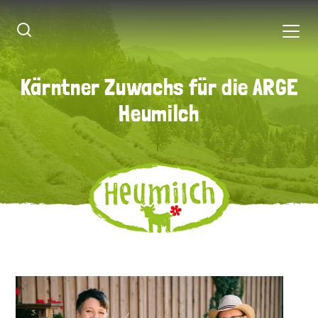
Kärntner Zuwachs für die ARGE
Kärntner Zuwachs für die ARGE
Heumilch
Heumilch