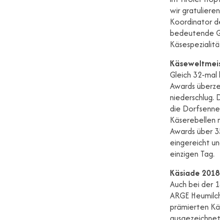
wir gratuliere
Koordinator de
bedeutende Qu
Käsespezialitä
Käseweltmeis
Gleich 32-mal
Awards überzeu
niederschlug. 
die Dorfsenner
Käserebellen 
Awards über 3
eingereicht u
einzigen Tag.
Käsiade 2018
Auch bei der 
ARGE Heumilch
prämierten Kä
ausgezeichnet