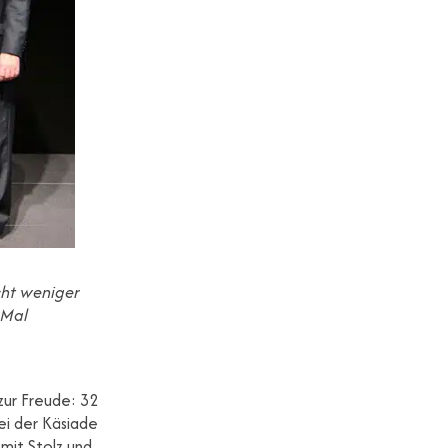
cht weniger
 Mal
zur Freude: 32
ei der Käsiade
 mit Stolz und