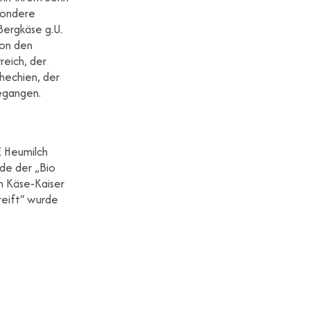
esondere
Bergkäse g.U.
von den
reich, der
chechien, der
egangen.
E Heumilch
de der „Bio
m Käse-Kaiser
reift“ wurde