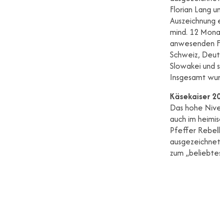
Florian Lang u
Auszeichnung e
mind. 12 Mona
anwesenden Fa
Schweiz, Deuts
Slowakei und 
Insgesamt wu
Käsekaiser 2
Das hohe Nive
auch im heimi
Pfeffer Rebel
ausgezeichnet
zum „beliebtes