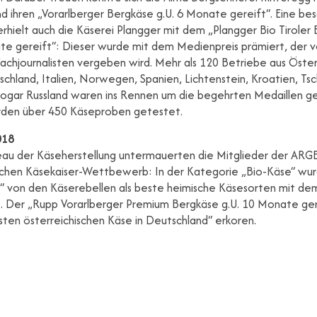
nd ihren „Vorarlberger Bergkäse g.U. 6 Monate gereift“. Eine b
rhielt auch die Käserei Plangger mit dem „Plangger Bio Tiroler 
te gereift“: Dieser wurde mit dem Medienpreis prämiert, der 
chjournalisten vergeben wird. Mehr als 120 Betriebe aus Öster
chland, Italien, Norwegen, Spanien, Lichtenstein, Kroatien, Ts
sogar Russland waren ins Rennen um die begehrten Medaillen g
rden über 450 Käseproben getestet.
018
au der Käseherstellung untermauerten die Mitglieder der ARG
schen Käsekaiser-Wettbewerb: In der Kategorie „Bio-Käse“ wur
l“ von den Käserebellen als beste heimische Käsesorten mit de
. Der „Rupp Vorarlberger Premium Bergkäse g.U. 10 Monate ge
ten österreichischen Käse in Deutschland“ erkoren.