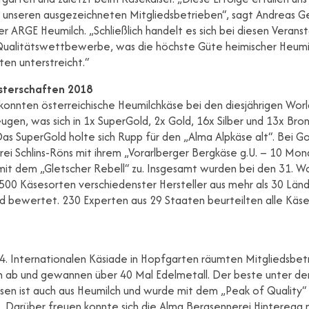
n unseren ausgezeichneten Mitgliedsbetrieben“, sagt Andreas Gei
r ARGE Heumilch. „Schließlich handelt es sich bei diesen Veran
alitätswettbewerbe, was die höchste Güte heimischer Heumi
ten unterstreicht.“
terschaften 2018
 konnten österreichische Heumilchkäse bei den diesjährigen Wo
gen, was sich in 1x SuperGold, 2x Gold, 16x Silber und 13x Bro
Das SuperGold holte sich Rupp für den „Alma Alpkäse alt“. Bei G
ei Schlins-Röns mit ihrem „Vorarlberger Bergkäse g.U. – 10 Mon
mit dem „Gletscher Rebell“ zu. Insgesamt wurden bei den 31. W
500 Käsesorten verschiedenster Hersteller aus mehr als 30 Län
nd bewertet. 230 Experten aus 29 Staaten beurteilten alle Käs
14. Internationalen Käsiade in Hopfgarten räumten Mitgliedsbet
 ab und gewannen über 40 Mal Edelmetall. Der beste unter de
sen ist auch aus Heumilch und wurde mit dem „Peak of Quality“
. Darüber freuen konnte sich die Alma Bergsennerei Hinteregg 