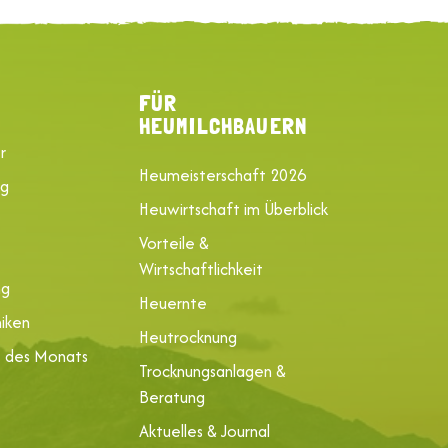
FÜR
HEUMILCHBAUERN
r
Heumeisterschaft 2026
ng
Heuwirtschaft im Überblick
Vorteile &
Wirtschaftlichkeit
ng
Heuernte
iken
Heutrocknung
e des Monats
Trocknungsanlagen &
Beratung
Aktuelles & Journal