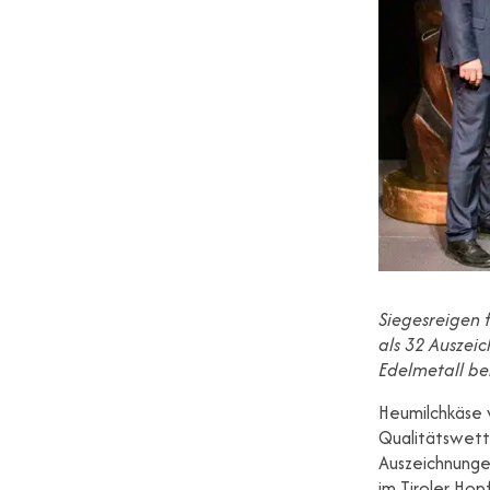
Siegesreigen 
als 32 Auszei
Edelmetall be
Heumilchkäse 
Qualitätswett
Auszeichnunge
im Tiroler Hop