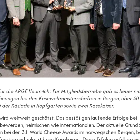
für die ARGE Heumilch: Für Mitgliedsbetriebe gab es heuer ni
chnungen bei den Käseweltmeisterschaften in Bergen, über 40
i der Käsiade in Hopfgarten sowie zwei Käsekaiser.
wird weltweit geschätzt. Das bestätigen laufende Erfolge bei
bewerben, heimischen wie internationalen. Der aktuelle Grund 
n bei den 31. World Cheese Awards im norwegischen Bergen, b
fgarten und zuletzt beim Käsekaiser. „Diese Erfolge erfüllen uns