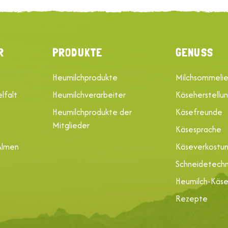
R
PRODUKTE
GENUSS
Heumilchprodukte
Milchsommelie
lfalt
Heumilchverarbeiter
Käseherstellu
Heumilchprodukte der
Käsefreunde
Mitglieder
Käsesprache
Almen
Käseverkostu
Schneidetechn
Heumilch-Käs
Rezepte