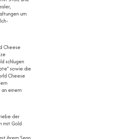
sler,
staltungen um
lch-
rld Cheese
nze
old schlugen
ate“ sowie die
orld Cheese
dern
e an einem
riebe der
n mit Gold
mit ihrem Senn