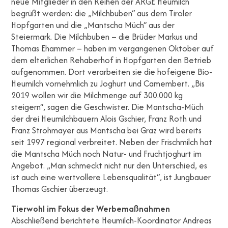
neue Mitglieder in den Reihen der ARGE Heumilch
begrüßt werden: die „Milchbuben“ aus dem Tiroler
Hopfgarten und die „Mantscha Müch“ aus der
Steiermark. Die Milchbuben – die Brüder Markus und
Thomas Ehammer – haben im vergangenen Oktober auf
dem elterlichen Rehaberhof in Hopfgarten den Betrieb
aufgenommen. Dort verarbeiten sie die hofeigene Bio-
Heumilch vornehmlich zu Joghurt und Camembert. „Bis
2019 wollen wir die Milchmenge auf 300.000 kg
steigern“, sagen die Geschwister. Die Mantscha-Müch
der drei Heumilchbauern Alois Gschier, Franz Roth und
Franz Strohmayer aus Mantscha bei Graz wird bereits
seit 1997 regional verbreitet. Neben der Frischmilch hat
die Mantscha Müch noch Natur- und Fruchtjoghurt im
Angebot. „Man schmeckt nicht nur den Unterschied, es
ist auch eine wertvollere Lebensqualität“, ist Jungbauer
Thomas Gschier überzeugt.
Tierwohl im Fokus der Werbemaßnahmen
Abschließend berichtete Heumilch-Koordinator Andreas