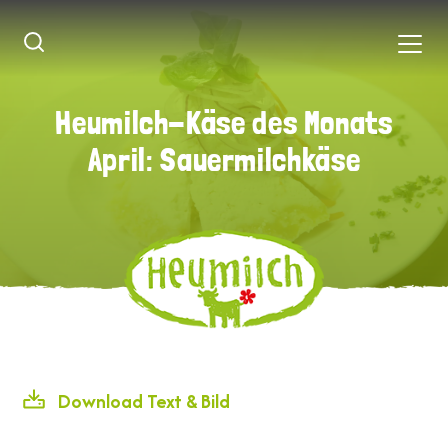
Heumilch-Käse des Monats
Heumilch-Käse des Monats
April: Sauermilchkäse
April: Sauermilchkäse
Download Text & Bild