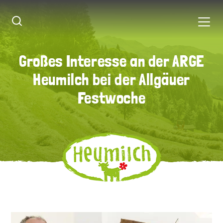
Großes Interesse an der ARGE
Großes Interesse an der ARGE
Heumilch bei der Allgäuer
Heumilch bei der Allgäuer
Festwoche
Festwoche