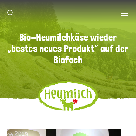
Bio-Heumilchkäse wieder
Bio-Heumilchkäse wieder
„bestes neues Produkt“ auf der
„bestes neues Produkt“ auf der
Biofach
Biofach