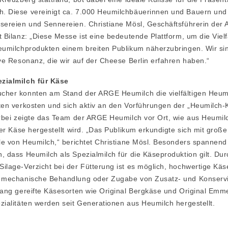
. Diese vereinigt ca. 7.000 Heumilchbäuerinnen und Bauern und
sereien und Sennereien. Christiane Mösl, Geschäftsführerin der
t Bilanz: „Diese Messe ist eine bedeutende Plattform, um die Vielf
eumilchprodukten einem breiten Publikum näherzubringen. Wir sin
ive Resonanz, die wir auf der Cheese Berlin erfahren haben.“
zialmilch für Käse
cher konnten am Stand der ARGE Heumilch die vielfältigen Heum
ten verkosten und sich aktiv an den Vorführungen der „Heumilch-
erbei zeigte das Team der ARGE Heumilch vor Ort, wie aus Heumilch
cher Käse hergestellt wird. „Das Publikum erkundigte sich mit groß
ile von Heumilch,“ berichtet Christiane Mösl. Besonders spannend
, dass Heumilch als Spezialmilch für die Käseproduktion gilt. Du
ilage-Verzicht bei der Fütterung ist es möglich, hochwertige Käs
e mechanische Behandlung oder Zugabe von Zusatz- und Konservi
Lang gereifte Käsesorten wie Original Bergkäse und Original Emm
zialitäten werden seit Generationen aus Heumilch hergestellt.