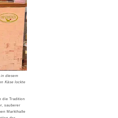
 in diesem
en Käse lockte
 die Tradition
r, sauberer
hen Markthalle
ation der