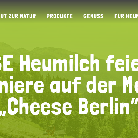
GUT ZUR NATUR
PRODUKTE
GENUSS
FÜR HEU
E Heumilch fei
E Heumilch fei
miere auf der M
miere auf der M
„Cheese Berlin
„Cheese Berlin