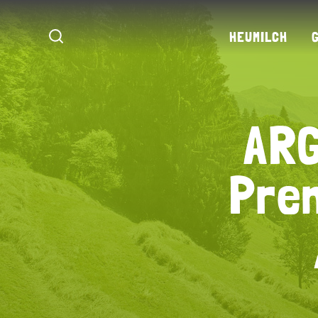
HEUMILCH
ARG
ARG
Pre
Pre