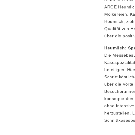
ARGE Heumilch
Molkereien, Kä
Heumilch, zieh
Qualität von H
über die posit
Heumilch: Spe
Die Messebesu
Käsespezialitä
beteiligen. Hi
Schritt köstli
über die Vorte
Besucher:innen
konsequenten S
ohne intensiv
herzustellen. 
Schnittkäsespe