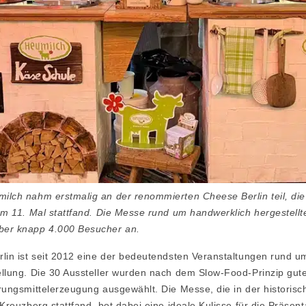
lch nahm erstmalig an der renommierten Cheese Berlin teil, die
um 11. Mal stattfand. Die Messe rund um handwerklich hergestellt
er knapp 4.000 Besucher an.
lin ist seit 2012 eine der bedeutendsten Veranstaltungen rund um
llung. Die 30 Aussteller wurden nach dem Slow-Food-Prinzip gute
rungsmittelerzeugung ausgewählt. Die Messe, die in der historisc
Kreuzberg stattfand, bot dabei eine ideale Kulisse für die Präsent