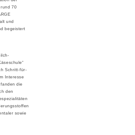
 rund 70
 ARGE
alt und
d begeistert
ilch-
Käseschule“
 Schritt-für-
em Interesse
 fanden die
rch den
espezialitäten
erungsstoffen
entaler sowie