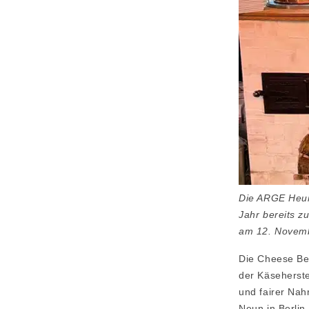
Die ARGE Heumi
Jahr bereits z
am 12. Novemb
Die Cheese Ber
der Käseherste
und fairer Nah
Neun in Berlin 