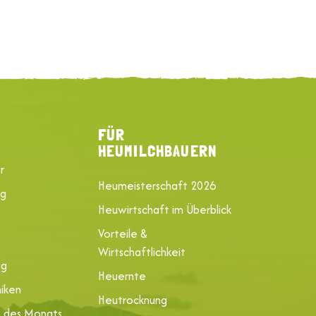
FÜR
HEUMILCHBAUERN
r
Heumeisterschaft 2026
ng
Heuwirtschaft im Überblick
Vorteile &
Wirtschaftlichkeit
ng
Heuernte
iken
Heutrocknung
e des Monats