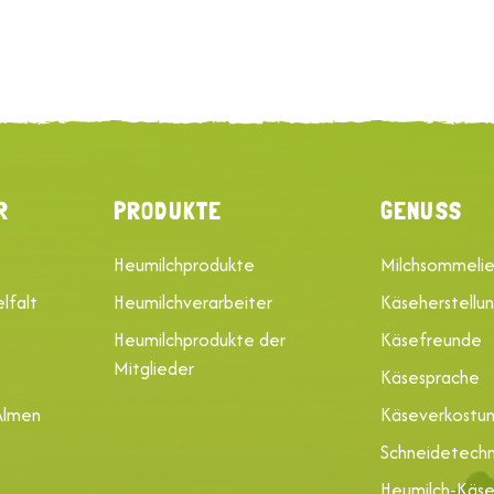
R
PRODUKTE
GENUSS
Heumilchprodukte
Milchsommelie
lfalt
Heumilchverarbeiter
Käseherstellu
Heumilchprodukte der
Käsefreunde
Mitglieder
Käsesprache
Almen
Käseverkostu
Schneidetechn
Heumilch-Käs