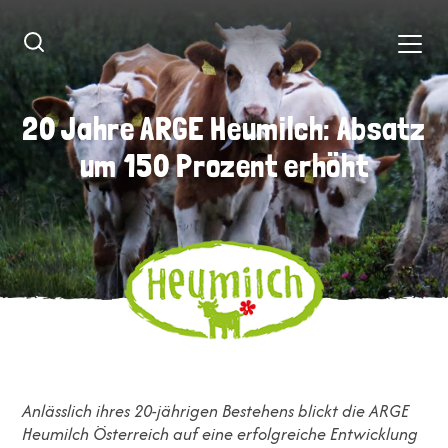
20 Jahre ARGE Heumilch: Absatz
20 Jahre ARGE Heumilch: Absatz
um 150 Prozent erhöht
um 150 Prozent erhöht
Anlässlich ihres 20-jährigen Bestehens blickt die ARGE
Heumilch Österreich auf eine erfolgreiche Entwicklung